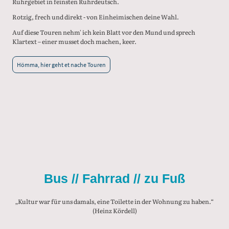
Ruhrgebiet in feinsten Ruhrdeutsch.
Rotzig, frech und direkt - von Einheimischen deine Wahl.
Auf diese Touren nehm' ich kein Blatt vor den Mund und sprech
Klartext – einer musset doch machen, keer.
Hömma, hier geht et nache Touren
Bus // Fahrrad // zu Fuß
„Kultur war für uns damals, eine Toilette in der Wohnung zu haben.“
(Heinz Kördell)