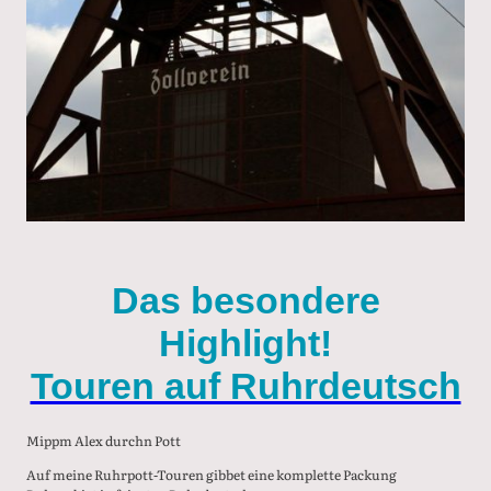
Das besondere
Highlight!
Touren auf Ruhrdeutsch
Mippm Alex durchn Pott
Auf meine Ruhrpott-Touren gibbet eine komplette Packung